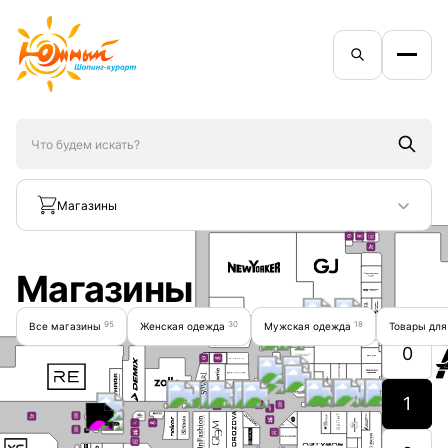
Магазины
Магазины
95
30
18
Все магазины
Женская одежда
Мужская одежда
Товары для
0
1