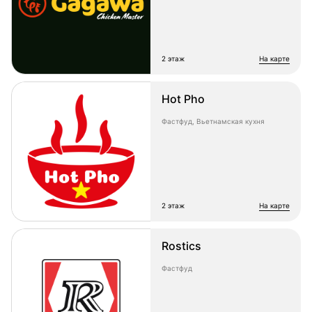
2 этаж
на карте
Hot Pho
Фастфуд, Вьетнамская кухня
2 этаж
на карте
Rostics
Фастфуд