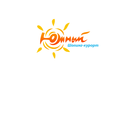
Все кафе и рестораны
В ТРЦ "Южный" открылось кафе татарской
кухни "Кыстыбый"