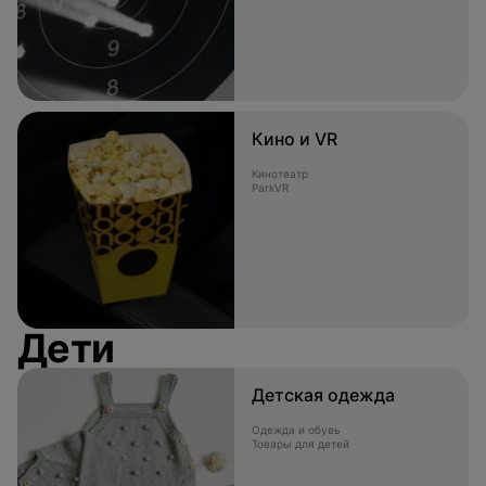
Кино и VR
Кинотеатр
ParkVR
Дети
Детская одежда
Одежда и обувь
Товары для детей