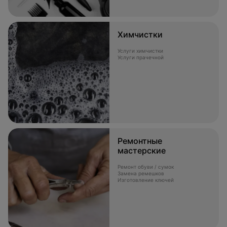
Химчистки
Услуги химчистки
Услуги прачечной
Ремонтные
мастерские
Ремонт обуви / сумок
Замена ремешков
Изготовление ключей