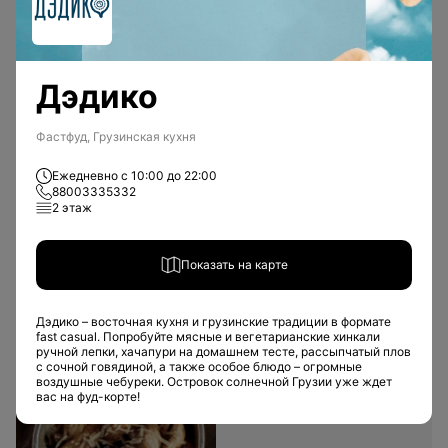
Дэдико
Фастфуд, Грузинская кухня
Восточная кухня
Ежедневно с 10:00 до 22:00
88003335332
Японская кухня
Вьетнамская кухня
2 этаж
Грузинская кухня
Показать на карте
Дэдико – восточная кухня и грузинские традиции в формате
fast casual. Попробуйте мясные и вегетарианские хинкали
ручной лепки, хачапури на домашнем тесте, рассыпчатый плов
Европейская кухня
с сочной говядиной, а также особое блюдо – огромные
воздушные чебуреки. Островок солнечной Грузии уже ждет
вас на фуд-корте!
Разнообразие кухонь стран Европы