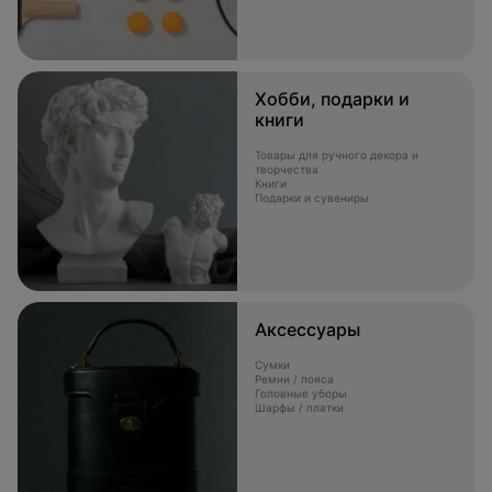
Хобби, подарки и
книги
Товары для ручного декора и
творчества
Книги
Подарки и сувениры
Аксессуары
Сумки
Ремни / пояса
Головные уборы
Шарфы / платки