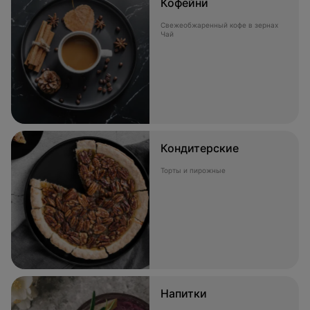
Кофейни
Свежеобжаренный кофе в зернах
Чай
Кондитерские
Торты и пирожные
Напитки