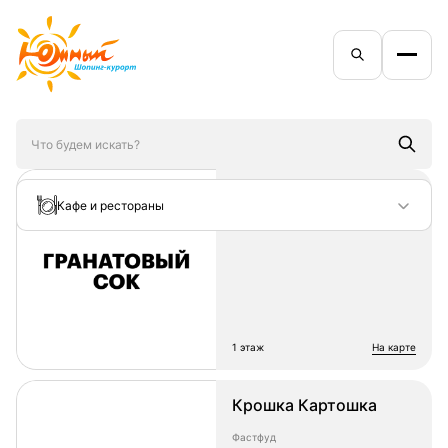
Гранатовый сок
Кафе и рестораны
Напитки
1 этаж
на карте
Крошка Картошка
Фастфуд