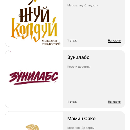
Мармелад, Сладости
1 этаж
на карте
Зунилабс
Кофе и десерты
1 этаж
на карте
Мамин Cake
Кофейня, Десерты