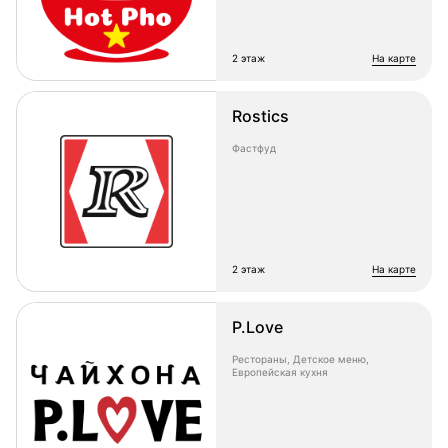
2 этаж
на карте
Rostics
Фастфуд
2 этаж
на карте
P.Love
Рестораны, Детское меню,
Европейская кухня