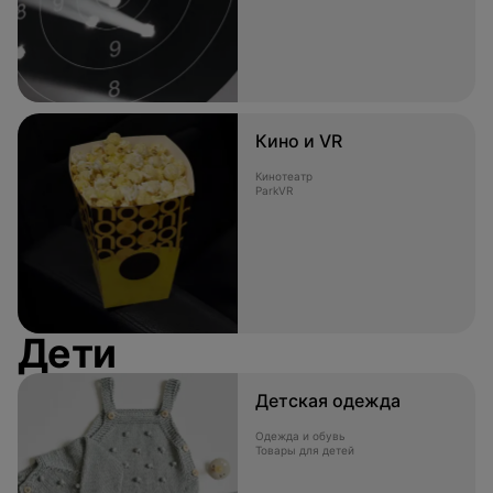
Кино и VR
Кинотеатр
ParkVR
Дети
Детская одежда
Одежда и обувь
Товары для детей