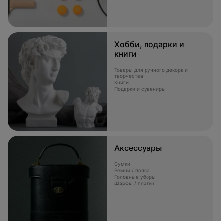
Хобби, подарки и
книги
Товары для ручного декора и
творчества
Книги
Подарки и сувениры
Аксессуары
Сумки
Ремни / пояса
Головные уборы
Шарфы / платки