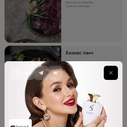
Молочные напитки
Горячие напитки
Бизнес ланч
Обед, состоящий из нескольких
блюд
Сайт
Детское меню
Разнообразие супов
Фруктовые и ягодные компоты