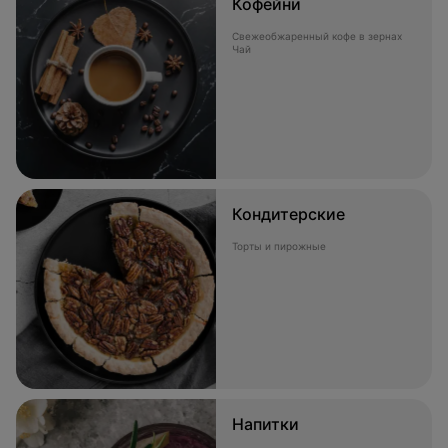
Кофейни
Свежеобжаренный кофе в зернах
Чай
Кондитерские
Торты и пирожные
Напитки