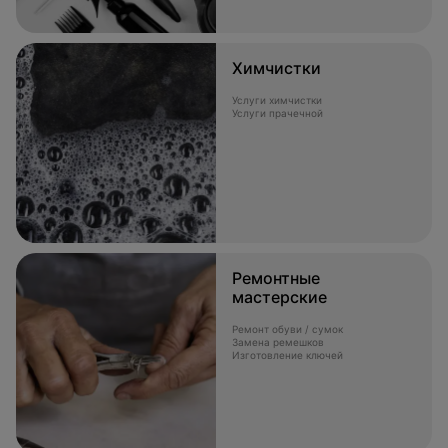
Химчистки
Услуги химчистки
Услуги прачечной
Ремонтные
мастерские
Ремонт обуви / сумок
Замена ремешков
Изготовление ключей