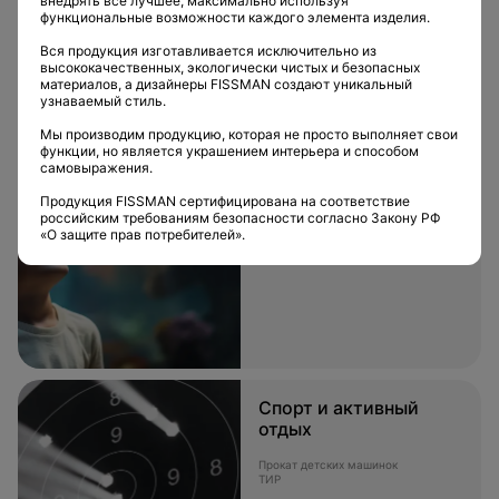
внедрять все лучшее, максимально используя
функциональные возможности каждого элемента изделия.
Вся продукция изготавливается исключительно из
высококачественных, экологически чистых и безопасных
материалов, а дизайнеры FISSMAN создают уникальный
узнаваемый стиль.
Развлечения
Мы производим продукцию, которая не просто выполняет свои
функции, но является украшением интерьера и способом
самовыражения.
Развлечения
Продукция FISSMAN сертифицирована на соответствие
Игровые парки
российским требованиям безопасности согласно Закону РФ
Игровой терминал
«О защите прав потребителей».
Аквариум
Спорт и активный
отдых
Прокат детских машинок
ТИР