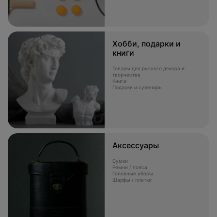
Хобби, подарки и
книги
Товары для ручного декора и
творчества
Книги
Подарки и сувениры
Аксессуары
Сумки
Ремни / пояса
Головные уборы
Шарфы / платки