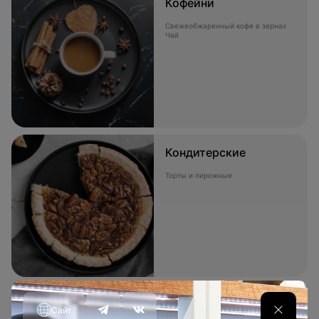
Кофейни
Свежеобжаренный кофе в зернах
Чай
Кондитерские
Торты и пирожные
Напитки
Сайт