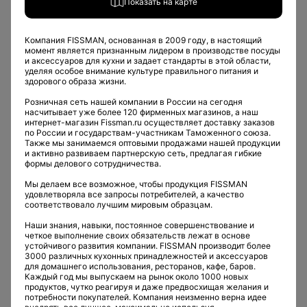
Показать на карте
Компания FISSMAN, основанная в 2009 году, в настоящий
момент является признанным лидером в производстве посуды
и аксессуаров для кухни и задает стандарты в этой области,
уделяя особое внимание культуре правильного питания и
здорового образа жизни.
Розничная сеть нашей компании в России на сегодня
Восточная кухня
насчитывает уже более 120 фирменных магазинов, а наш
интернет-магазин Fissman.ru осуществляет доставку заказов
Японская кухня
по России и государствам-участникам Таможенного союза.
Вьетнамская кухня
Также мы занимаемся оптовыми продажами нашей продукции
Грузинская кухня
и активно развиваем партнерскую сеть, предлагая гибкие
формы делового сотрудничества.
Мы делаем все возможное, чтобы продукция FISSMAN
удовлетворяла все запросы потребителей, а качество
соответствовало лучшим мировым образцам.
Наши знания, навыки, постоянное совершенствование и
четкое выполнение своих обязательств лежат в основе
устойчивого развития компании. FISSMAN производит более
Европейская кухня
3000 различных кухонных принадлежностей и аксессуаров
для домашнего использования, ресторанов, кафе, баров.
Разнообразие кухонь стран Европы
Каждый год мы выпускаем на рынок около 1000 новых
продуктов, чутко реагируя и даже предвосхищая желания и
потребности покупателей. Компания неизменно верна идее