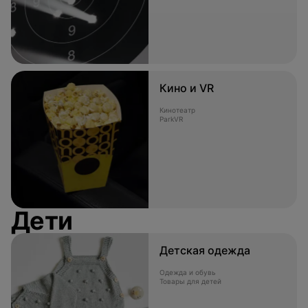
Кино и VR
Кинотеатр
ParkVR
Дети
Детская одежда
Одежда и обувь
Товары для детей