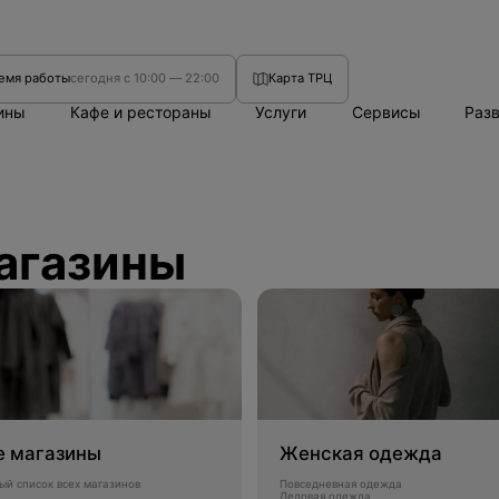
емя работы
сегодня с 10:00 — 22:00
Карта ТРЦ
ины
Кафе и рестораны
Услуги
Сервисы
Раз
агазины
е магазины
Женская одежда
ый список всех магазинов
Повседневная одежда
Деловая одежда