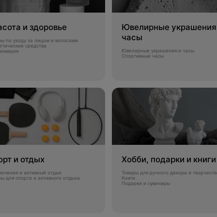
асота и здоровье
Ювелирные украшения
часы
ры по уходу за лицом и волосами
етические средства
Ювелирные украшения и часы
фюмерия
Спортивные часы
орт и отдых
Хобби, подарки и книги
лечения и активный отдых
Товары для ручного декора и творчеств
ры для спорта и активного отдыха
Книги
Подарки и сувениры