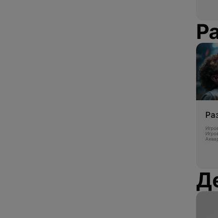
Р
Ра
Игро
Игро
Аква
Д