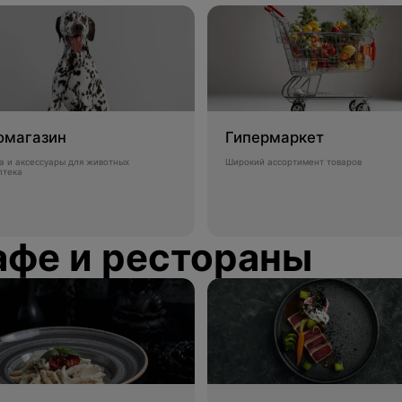
омагазин
Гипермаркет
а и аксессуары для животных
Широкий ассортимент товаров
птека
афе и рестораны