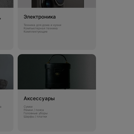
,
Электроника
Техника для дома и кухни
Компьютерная техника
Комплектующие
Аксессуары
а
Сумки
Ремни / пояса
Головные уборы
Шарфы / платки