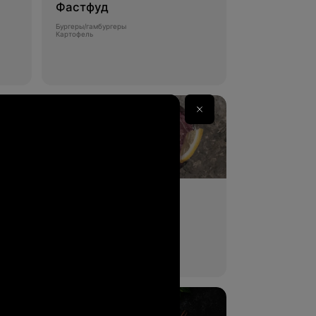
Фастфуд
Бургеры/гамбургеры
Картофель
Напитки
Молочные напитки
Горячие напитки