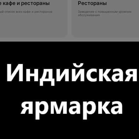
е кафе и рестораны
Рестораны
ый список всех кафе и ресторанов
Заведение с повышенным уровнем
обслуживания
фейни
Кондитерские
еобжаренный кофе в зернах
Торты и пирожные