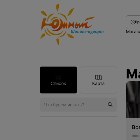
Вр
Магаз
М
Список
Карта
Магазины
Вс
Полн
Кафе и рестораны