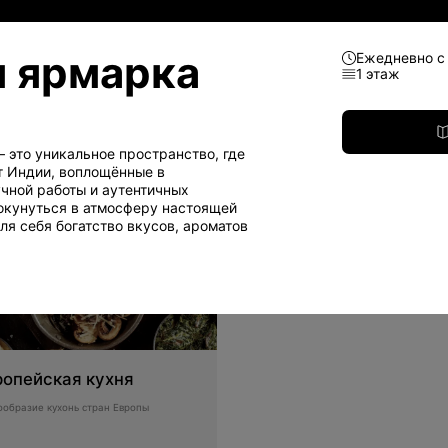
 ярмарка
Ежедневно с 
1 этаж
знес ланч
Детское меню
, состоящий из нескольких блюд
Разнообразие супов
Фруктовые и ягодные компоты
 это уникальное пространство, где
т Индии, воплощённые в
чной работы и аутентичных
окунуться в атмосферу настоящей
ля себя богатство вкусов, ароматов
ропейская кухня
ообразие кухонь стран Европы