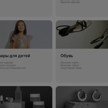
Верхняя одежда
вары для детей
Обувь
кая одежда
Женские туфли
зины игрушек
Мужские туфли
зины для беременных
Спортивная обувь