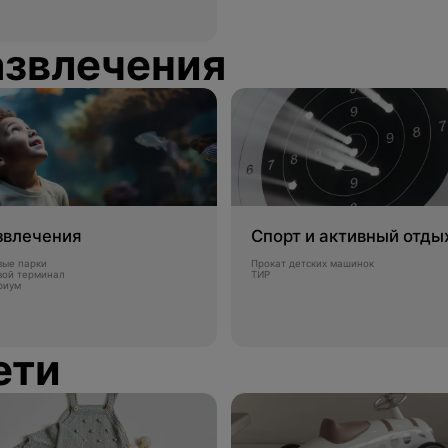
азвлечения
звлечения
Спорт и активный отды
вые парки
Прокат детских машинок
вой терминал
ТИР
риум
ети