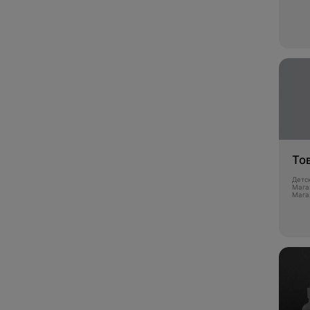
Развлечения
Дети
Услуги
Сервисы
То
Детс
Мага
Мага