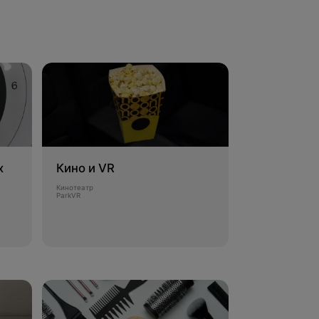
х
Кино и VR
Кинотеатр
ParkVR