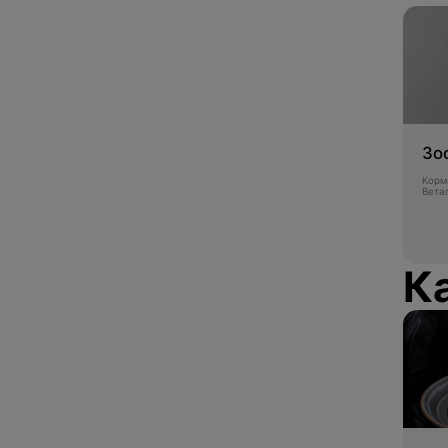
Зо
Корм
Вета
К