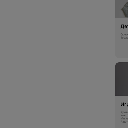
Де
Одеж
Това
Иг
Кукл
Конс
Мягк
Ради