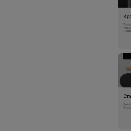
Кр
Това
Косм
Пар
Сп
Разв
Това