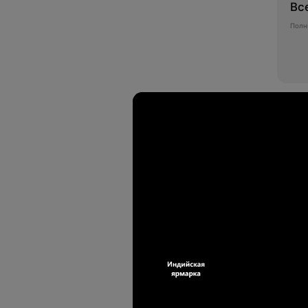
Вс
Полн
Ко
Свеж
Чай